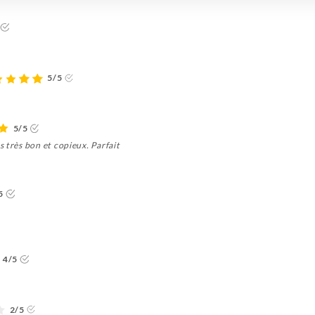
5/5
5/5
 très bon et copieux. Parfait
5
4/5
2/5