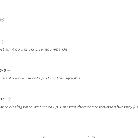
ect sur 4 ou 5 choix ... je recommande
5/5
t quantité avec un cote gustatif très agréable
1/5
were closing when we turned up. I showed them the reservation but they ju