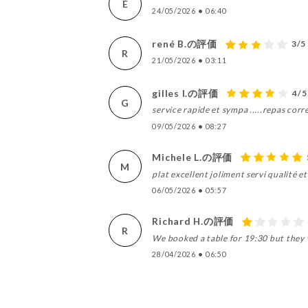
E
24/05/2026
•
06:40
rené B.の評価
3/5
R
21/05/2026
•
03:11
gilles l.の評価
4/5
G
service rapide et sympa .....repas corr
09/05/2026
•
08:27
Michele L.の評価
M
plat excellent joliment servi qualité e
06/05/2026
•
05:57
Richard H.の評価
R
We booked a table for 19:30 but they 
28/04/2026
•
06:50