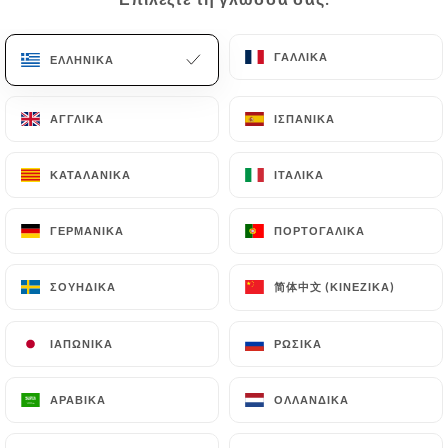
EL
ΜΕΝΟΎ
ΓΑΛΛΙΚΆ
ΓΑΛΛΙΚΆ
ΕΛΛΗΝΙΚΆ
ΕΛΛΗΝΙΚΆ
ΑΓΓΛΙΚΆ
ΑΓΓΛΙΚΆ
ΙΣΠΑΝΙΚΆ
ΙΣΠΑΝΙΚΆ
ΚΑΤΑΛΑΝΙΚΆ
ΚΑΤΑΛΑΝΙΚΆ
ΙΤΑΛΙΚΆ
ΙΤΑΛΙΚΆ
/
ΑΡΧΙΚΉ
ΚΡΙΤΙΚΈΣ
Κριτικές
ΓΕΡΜΑΝΙΚΆ
ΓΕΡΜΑΝΙΚΆ
ΠΟΡΤΟΓΑΛΙΚΆ
ΠΟΡΤΟΓΑΛΙΚΆ
简体中文 (ΚΙΝΈΖΙΚΑ)
简体中文 (ΚΙΝΈΖΙΚΑ)
ΣΟΥΗΔΙΚΆ
ΣΟΥΗΔΙΚΆ
383 κριτικές για Uniiti
ΙΑΠΩΝΙΚΆ
ΙΑΠΩΝΙΚΆ
ΡΩΣΙΚΆ
ΡΩΣΙΚΆ
4.4 / 5
ΑΡΑΒΙΚΆ
ΑΡΑΒΙΚΆ
ΟΛΛΑΝΔΙΚΆ
ΟΛΛΑΝΔΙΚΆ
100% αληθινές, επαληθευμένες κριτικές.