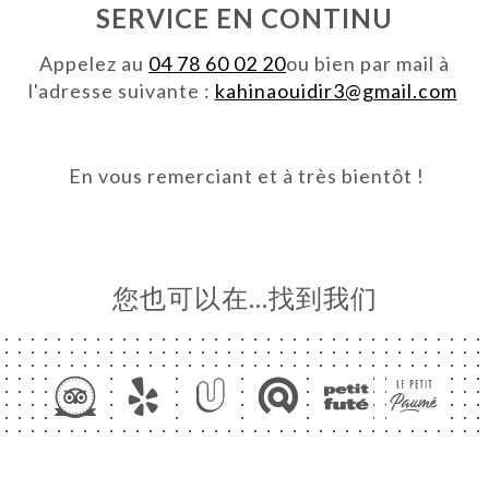
SERVICE EN CONTINU
页
Appelez au
04 78 60 02 20
ou bien par mail à
订
l'adresse suivante :
kahinaouidir3@gmail.com
库
价
En vous remerciant et à très bientôt !
E À
RTER
系人
您也可以在…找到我们