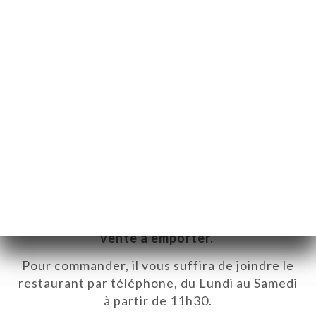
Commandez et venez chercher
vos plats préférés !
Durant cette période de pandémie,
La Patrie
s'invite chez vous et vous propose de
la
vente à emporter.
Pour commander, il vous suffira de joindre le
restaurant par téléphone, du Lundi au Samedi
à partir de 11h30.