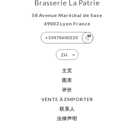
Brasserie La Patrie
58 Avenue Maréchal de Saxe
69003 Lyon France
+33478600220
ZH
主页
图库
评价
VENTE À EMPORTER
联系人
法律声明