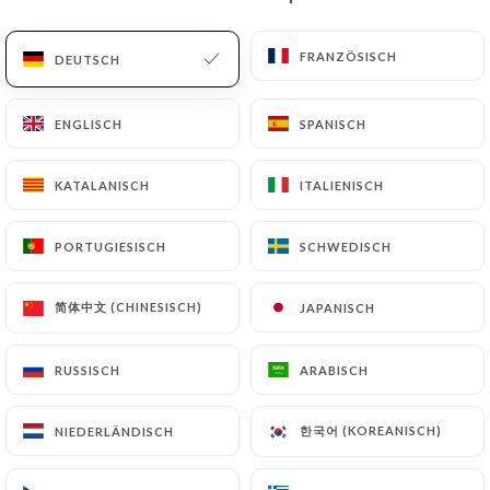
DE
MENÜ
FRANZÖSISCH
FRANZÖSISCH
DEUTSCH
DEUTSCH
ENGLISCH
ENGLISCH
SPANISCH
SPANISCH
KATALANISCH
KATALANISCH
ITALIENISCH
ITALIENISCH
/
START
KONTAKT
Kontakt
PORTUGIESISCH
PORTUGIESISCH
SCHWEDISCH
SCHWEDISCH
简体中文 (CHINESISCH)
简体中文 (CHINESISCH)
JAPANISCH
JAPANISCH
RUSSISCH
RUSSISCH
ARABISCH
ARABISCH
한국어 (KOREANISCH)
한국어 (KOREANISCH)
NIEDERLÄNDISCH
NIEDERLÄNDISCH
Brasserie La Patrie